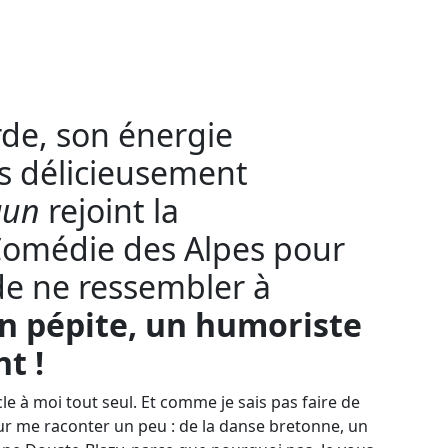
de, son énergie
rs délicieusement
aun
rejoint la
Comédie des Alpes
pour
de ne ressembler à
n pépite, un humoriste
t !
acle à moi tout seul. Et comme je sais pas faire de
pour me raconter un peu : de la danse bretonne, un