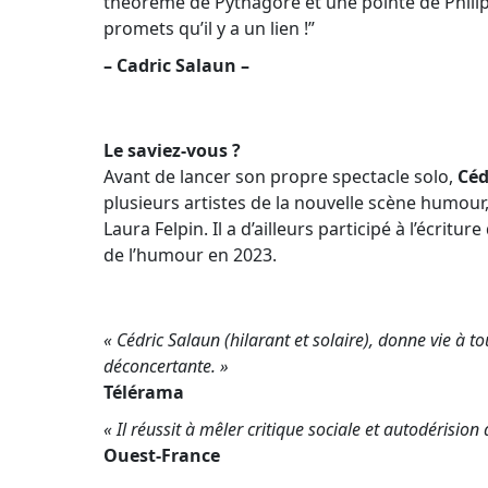
théorème de Pythagore et une pointe de Philip
promets qu’il y a un lien !”
– Cadric Salaun –
Le saviez-vous ?
Avant de lancer son propre spectacle solo,
Céd
plusieurs artistes de la nouvelle scène humo
Laura Felpin
. Il a d’ailleurs participé à l’écritu
de l’humour en 2023.
« Cédric Salaun (hilarant et solaire), donne vie à t
déconcertante. »
Télérama
« Il réussit à mêler critique sociale et autodérision
Ouest-France