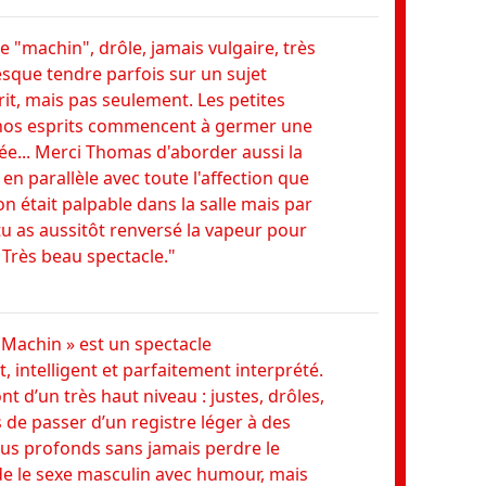
Derriè
e "machin", drôle, jamais vulgaire, très
remarq
sque tendre parfois sur un sujet
étonnan
rit, mais pas seulement. Les petites
une fi
nos esprits commencent à germer une
fond, 
ée... Merci Thomas d'aborder aussi la
capaci
en parallèle avec toute l'affection que
absolu
on était palpable dans la salle mais par
franch
tu as aussitôt renversé la vapeur pour
merveil
 Très beau spectacle."
thème 
sensibi
diverti
avec a
Machin » est un spectacle
intelli
 intelligent et parfaitement interprété.
recom
t d’un très haut niveau : justes, drôles,
Wam, 
 de passer d’un registre léger à des
s profonds sans jamais perdre le
de le sexe masculin avec humour, mais
"Recom