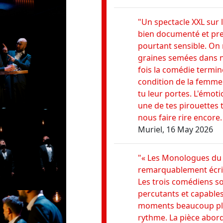
"Un spectacle XXL sur l
bien documenté et pre
pourtant sensible. On 
graines semées dans 
fois la comédie termin
condition de la femme 
tu leur portes. L'émoti
une de tes pirouettes 
nous faire rire encore.
Muriel, 16 May 2026
"« Les Monologues du 
remarquablement écrit,
Les trois comédiens son
percutants et capables
moments beaucoup plu
rythme. La pièce abor