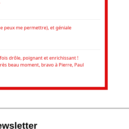
"
"Par c
Seuls 
mené a
i je peux me permettre), et géniale
malheu
mener 
l'ai dé
rirai 
Sebos,
 fois drôle, poignant et enrichissant !
rès beau moment, bravo à Pierre, Paul
"Formi
après 
mécani
Lauren
ewsletter