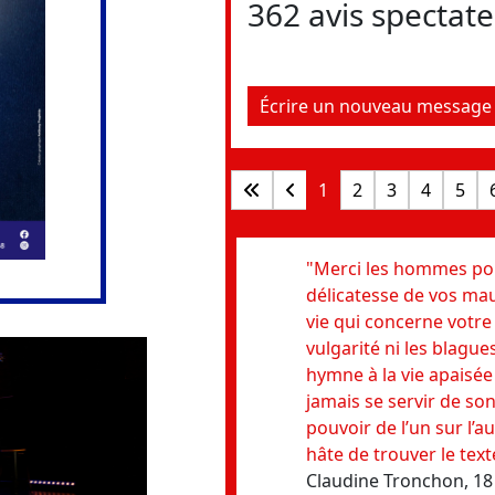
362 avis spectat
Écrire un nouveau message
1
2
3
4
5
"Merci les hommes pour
délicatesse de vos mau
vie qui concerne votre
vulgarité ni les blague
hymne à la vie apaisé
jamais se servir de s
pouvoir de l’un sur l’au
hâte de trouver le text
Claudine Tronchon, 1