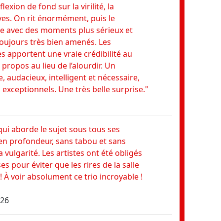
lexion de fond sur la virilité, la
drôle,
ves. On rit énormément, puis le
choses
pe avec des moments plus sérieux et
dans l
oujours très bien amenés. Les
LaureÏ
es apportent une vraie crédibilité au
 propos au lieu de l’alourdir. Un
"Génial
e, audacieux, intelligent et nécessaire,
Excell
 exceptionnels. Une très belle surprise."
grave 
sur dr
pour n
qui aborde le sujet sous tous ses
mesda
en profondeur, sans tabou et sans
Frédér
vulgarité. Les artistes ont été obligés
s pour éviter que les rires de la salle
"À voi
! À voir absolument ce trio incroyable !
mise e
pièce q
026
MIssW,