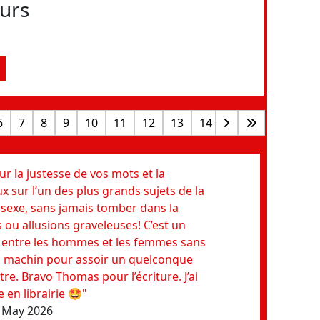
eurs
6
7
8
9
10
11
12
13
14
15
16
17
1
 la justesse de vos mots et la
"Je sui
x sur l’un des plus grands sujets de la
de 12 
 sexe, sans jamais tomber dans la
machin,
s ou allusions graveleuses! C’est un
tout p
e entre les hommes et les femmes sans
acteur
on machin pour assoir un quelconque
merci 
tre. Bravo Thomas pour l’écriture. J’ai
Sophie
e en librairie 🤩"
8 May 2026
"Une v