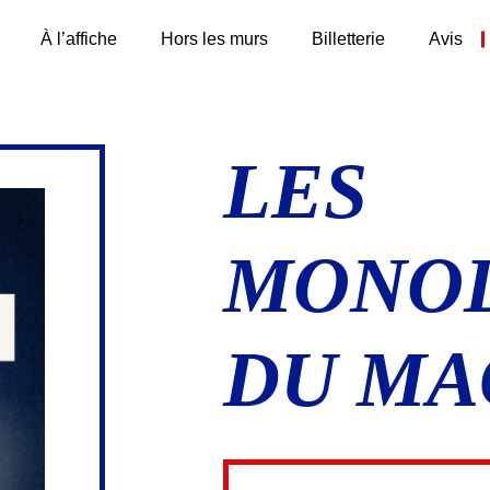
À l’affiche
Hors les murs
Billetterie
Avis
LES
MONO
DU MA