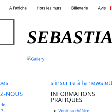
À l’affiche
Hors les murs
Billetterie
Avis
SEBASTI
lpes
s’inscrire à la newslet
EZ-NOUS
INFORMATIONS
PRATIQUES
nde
 ?
Venir au théâtre